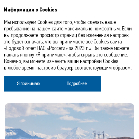
Годовой отчет
EN
Информация о Cookies
2023
Мы используем Cookies для того, чтобы сделать ваше
Управление устойчивым
пребывание на нашем сайте максимально комфортным. Если
вы продолжаете просмотр страниц без изменения настроек,
развитием
это будет означать, что вы принимаете все Cookies сайта
«Годовой отчет ПАО «Россети» за 2023 г.». Вы также можете
нажать кнопку «Я принимаю», чтобы скрыть это сообщение.
В своей деятельности ПАО «Россети» стремится
Конечно, вы можете изменить ваши настройки Cookies
не только к достижению целевых производственных
в любое время, настроив браузер соответствующим образом.
и финансовых показателей, но и к построению
ответственного бизнеса, основанного на бережном
Я принимаю
Подробнее
отношении к окружающей среде, людям и ресурсам.