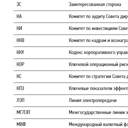
ЗС
Заинтересованная сторона
КА
Комитет по аудиту Совета ди
КИ
Комитет по инвестициям Сове
ККВ
Комитет по кадрам и вознаг
ККУ
Кодекс корпоративного упра
КОР
Ключевой операционный рис
КС
Комитет по стратегии Совета
КПЭ
Ключевые показатели эффект
ЛЭП
Линия электропередачи
МГЛЭП
Межгосударственные линии 
МВФ
Международный валютный ф