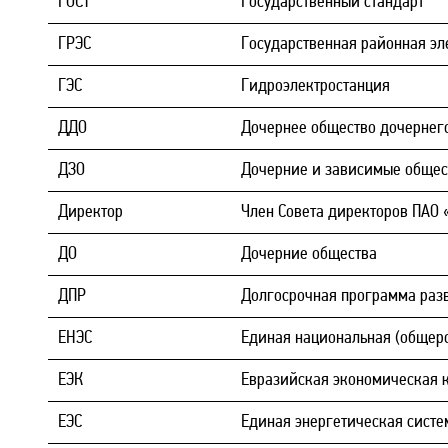
ГОСТ
Государственный стандарт
ГРЭС
Государственная районная эл
ГЭС
Гидроэлектростанция
ДДО
Дочернее общество дочернег
ДЗО
Дочерние и зависимые общес
Директор
Член Совета директоров ПАО 
ДО
Дочерние общества
ДПР
Долгосрочная программа раз
ЕНЭС
Единая национальная (общеро
ЕЭК
Евразийская экономическая 
ЕЭС
Единая энергетическая систе