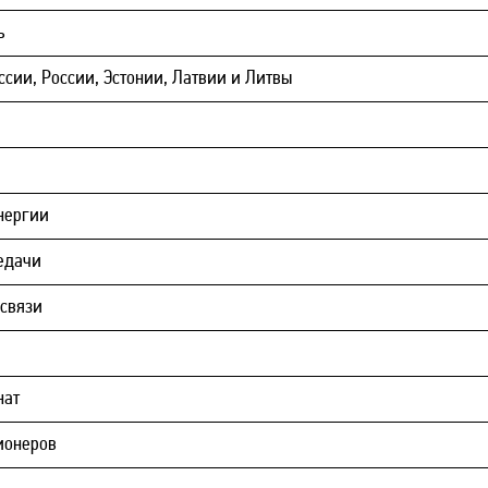
ь
ссии, России, Эстонии, Латвии и Литвы
нергии
едачи
 связи
нат
ионеров