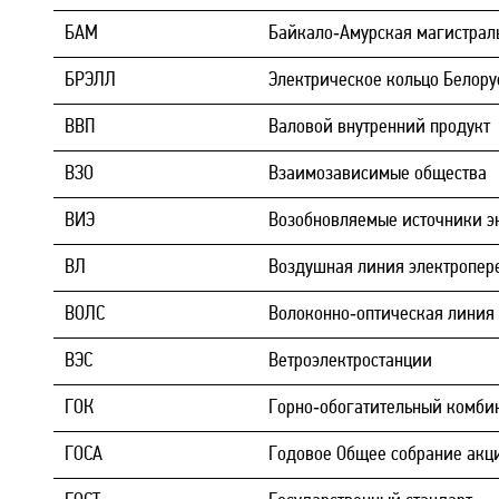
БАМ
Байкало‑Амурская магистрал
БРЭЛЛ
Электрическое кольцо Белору
ВВП
Валовой внутренний продукт
ВЗО
Взаимозависимые общества
ВИЭ
Возобновляемые источники э
ВЛ
Воздушная линия электропер
ВОЛС
Волоконно‑оптическая линия
ВЭС
Ветроэлектростанции
ГОК
Горно‑обогатительный комби
ГОСА
Годовое Общее собрание акц