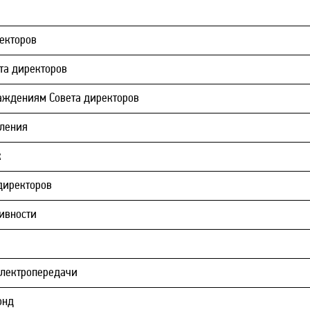
ректоров
та директоров
раждениям Совета директоров
вления
к
 директоров
ивности
электропередачи
онд