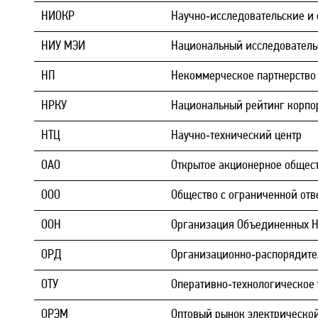
НИОКР
Научно‑исследовательские и 
НИУ МЭИ
Национальный исследователь
НП
Некоммерческое партнерство
НРКУ
Национальный рейтинг корпо
НТЦ
Научно‑технический центр
ОАО
Открытое акционерное общес
ООО
Общество с ограниченной отв
ООН
Организация Объединенных 
ОРД
Организационно‑распорядите
ОТУ
Оперативно‑технологическое
ОРЭМ
Оптовый рынок электрическо