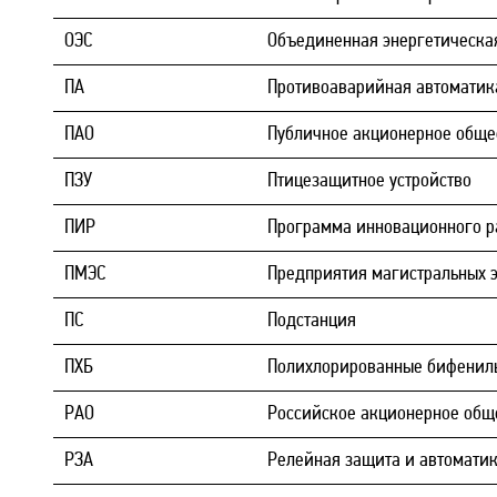
ОЭС
Объединенная энергетическа
ПА
Противоаварийная автоматик
ПАО
Публичное акционерное обще
ПЗУ
Птицезащитное устройство
ПИР
Программа инновационного р
ПМЭС
Предприятия магистральных э
ПС
Подстанция
ПХБ
Полихлорированные бифенил
РАО
Российское акционерное общ
РЗА
Релейная защита и автомати