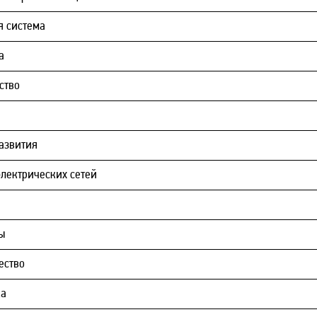
я система
а
ство
азвития
лектрических сетей
ы
ество
ка