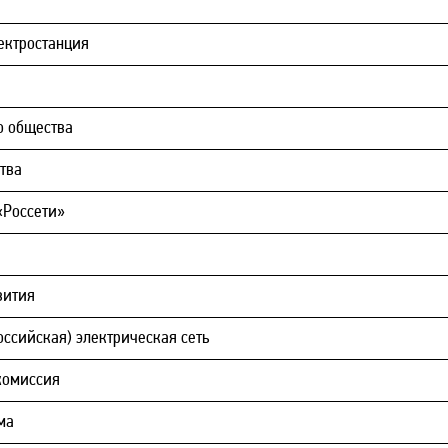
ектростанция
о общества
тва
«Россети»
вития
ссийская) электрическая сеть
комиссия
ма