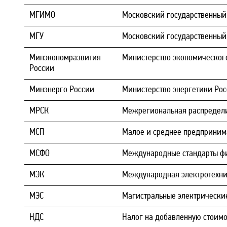
МГИМО
Московский государственный
МГУ
Московский государственный
Минэкономразвития
Министерство экономическог
России
Минэнерго России
Министерство энергетики Ро
МРСК
Межрегиональная распредели
МСП
Малое и среднее предприним
МСФО
Международные стандарты фи
МЭК
Международная электротехни
МЭС
Магистральные электрически
НДС
Налог на добавленную стоимо