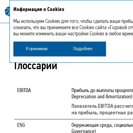
О Компа
Информация о Cookies
Годовой отчет
2023
Мы используем Cookies для того, чтобы сделать ваше преб
означать, что вы принимаете все Cookies сайта «Годовой от
вы можете изменить ваши настройки Cookies в любое врем
Дополнительная информация
Глоссарий
Я принимаю
Подробнее
Глоссарий
EBITDA
Прибыль до выплаты процентов,
Depreciation and Amortization)
Показатель EBITDA рассчит
на прибыль, процентных ра
ESG
Окружающая среда, социальная
Governance)