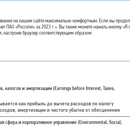
нии
Стратегический
Устойчивое
Корпоративное
Финансовый
отчет
развитие
управление
отчет
ывание на нашем сайте максимально комфортным. Если вы продолж
чет ПАО «Россети» за 2023 г.». Вы также можете нажать кнопку «Я
я, настроив браузер соответствующим образом.
 налогов и амортизации (Earnings before Interest, Taxes,
ывается как прибыль до вычета расходов по налогу
сходов, амортизации и чистого убытка от обесценения
 сфера и корпоративное управление (Environmental, Social,