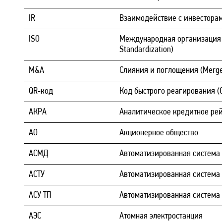
IR
Взаимодействие с инвесторами 
ISO
Международная организация по
Standardization)
M&A
Слияния и поглощения (Merger
QR‑код
Код быстрого реагирования (Q
АКРА
Аналитическое кредитное рей
АО
Акционерное общество
АСМД
Автоматизированная система
АСТУ
Автоматизированная система 
АСУ ТП
Автоматизированная система
АЭС
Атомная электростанция