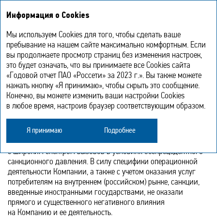
Годовой отчет
EN
Информация о Cookies
2023
Мы используем Cookies для того, чтобы сделать ваше
Стратегические вызовы
пребывание на нашем сайте максимально комфортным. Если
вы продолжаете просмотр страниц без изменения настроек,
и приоритетные направления
это будет означать, что вы принимаете все Cookies сайта
развития
«Годовой отчет ПАО «Россети» за 2023 г.». Вы также можете
нажать кнопку «Я принимаю», чтобы скрыть это сообщение.
Конечно, вы можете изменить ваши настройки Cookies
Стратегические вызовы, стоящие
в любое время, настроив браузер соответствующим образом.
перед Компанией
Я принимаю
Подробнее
Российская экономика и финансовый рынок столкнулись
с широким спектром вызовов в условиях беспрецедентного
санкционного давления. В силу специфики операционной
деятельности Компании, а также с учетом оказания услуг
потребителям на внутреннем (российском) рынке, санкции,
введенные иностранными государствами, не оказали
прямого и существенного негативного влияния
на Компанию и ее деятельность.