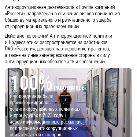
Антикоррупционная деятельность в Группе компаний
«Россети» направлена на снижение рисков причинения
Обществу материального и репутационного ущерба
от коррупционных правонарушений.
Действие положений Антикоррупционной политики
и Кодекса этики распространяется на работников
ПАО «Россети», деловых партнеров и контрагентов,
а также на иные заинтересованные стороны в силу
антикоррупционных обязательств и соглашений.
100
%
РАБОТНИКОВ
и подрядчиков были
проинформированы
об антикоррупционных политиках
и процедурах в 2023 году:
через информационные рассылки,
подписание антикоррупционных
обязательств и оговорок,