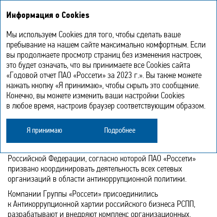
Годовой отчет
EN
Информация о Cookies
2023
Мы используем Cookies для того, чтобы сделать ваше
Соблюдение принципов этики
пребывание на нашем сайте максимально комфортным. Если
вы продолжаете просмотр страниц без изменения настроек,
это будет означать, что вы принимаете все Cookies сайта
Антикоррупционная деятельность
«Годовой отчет ПАО «Россети» за 2023 г.». Вы также можете
нажать кнопку «Я принимаю», чтобы скрыть это сообщение.
Конечно, вы можете изменить ваши настройки Cookies
Осознавая высокую степень ответственности
в любое время, настроив браузер соответствующим образом.
перед обществом, регуляторами и органами власти, Группа
компаний «Россети» реализует единые высокие требования
в области законодательства по противодействию коррупции.
Я принимаю
Подробнее
Эта деятельность носит системный характер и закреплена
в Стратегии развития электросетевого комплекса
Российской Федерации, согласно которой ПАО «Россети»
призвано координировать деятельность всех сетевых
организаций в области антикоррупционной политики.
Компании Группы «Россети» присоединились
к Антикоррупционной хартии российского бизнеса РСПП,
разрабатывают и внедряют комплекс организационных,