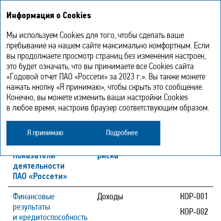
Годовой отчет
EN
Информация о Cookies
2023
Мы используем Cookies для того, чтобы сделать ваше
Влияние ключевых
пребывание на нашем сайте максимально комфортным. Если
вы продолжаете просмотр страниц без изменения настроек,
операционных рисков
это будет означать, что вы принимаете все Cookies сайта
на достижение целевых
«Годовой отчет ПАО «Россети» за 2023 г.». Вы также можете
нажать кнопку «Я принимаю», чтобы скрыть это сообщение.
показателей деятельности
Конечно, вы можете изменить ваши настройки Cookies
Общества
в любое время, настроив браузер соответствующим образом.
Я принимаю
Подробнее
Целевые
Параметры оценки
Риски
показатели
риска
деятельности
ПАО «Россети»
Финансовые
Доходы
КОР‑001
результаты
КОР‑002
и кредитоспособность