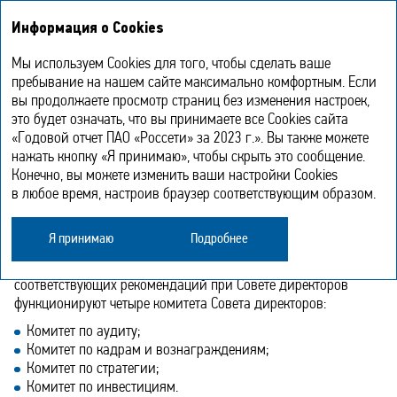
Годовой отчет
EN
Информация о Cookies
2023
Мы используем Cookies для того, чтобы сделать ваше
Комитеты Совета директоров
пребывание на нашем сайте максимально комфортным. Если
вы продолжаете просмотр страниц без изменения настроек,
это будет означать, что вы принимаете все Cookies сайта
Комитеты Совета директоров являются
«Годовой отчет ПАО «Россети» за 2023 г.». Вы также можете
нажать кнопку «Я принимаю», чтобы скрыть это сообщение.
консультативно‑совещательными органами Совета
Конечно, вы можете изменить ваши настройки Cookies
директоров Общества.
в любое время, настроив браузер соответствующим образом.
Для повышения эффективности принимаемых Советом
Я принимаю
Подробнее
директоров решений, более подробного предварительного
рассмотрения наиболее важных вопросов и подготовки
соответствующих рекомендаций при Совете директоров
функционируют четыре комитета Совета директоров:
Комитет по аудиту;
Комитет по кадрам и вознаграждениям;
Комитет по стратегии;
Комитет по инвестициям.