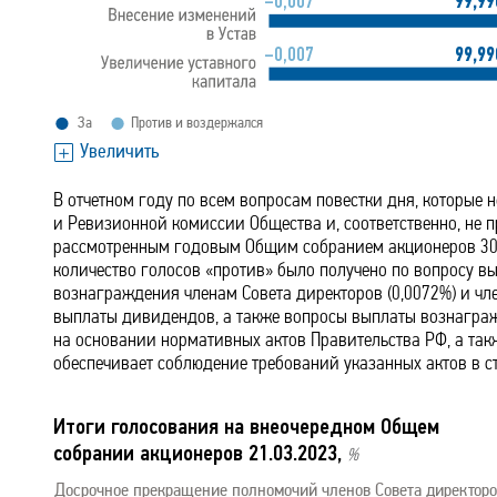
–0,007
99,99
–0,007
99,99
За
Против и воздержался
Увеличить
В отчетном году по всем вопросам повестки дня, которые 
и Ревизионной комиссии Общества и, соответственно, не 
рассмотренным годовым Общим собранием акционеров 30.0
количество голосов «против» было получено по вопросу в
вознаграждения членам Совета директоров (0,0072%) и чл
выплаты дивидендов, а также вопросы выплаты вознаграж
на основании нормативных актов Правительства РФ, а та
обеспечивает соблюдение требований указанных актов в с
Итоги голосования на внеочередном Общем
собрании акционеров 21.03.2023,
%
Досрочное прек
р
ащ
е
ние полномочий чл
е
нов Сове
т
а дирек
т
оро