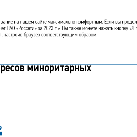
нии
Стратегический
Устойчивое
Корпоративное
Финансовый
отчет
развитие
управление
отчет
ывание на нашем сайте максимально комфортным. Если вы продолж
чет ПАО «Россети» за 2023 г.». Вы также можете нажать кнопку «Я
я, настроив браузер соответствующим образом.
раний и учет интересов миноритарных акционеров
ересов миноритарных
9